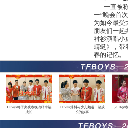
一直被称为
一”晚会首
为如今最受
朋友们一起
衬衫演唱小
蜻蜓》，带
春的记忆。
TFboys将于央视春晚演绎幸福
TFboys爆料与少儿频道一起成
[2016
成长
长的故事