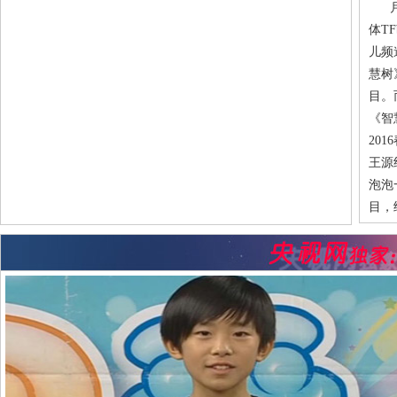
月亮
体T
儿频
慧树
目。
《智
20
王源
泡泡
目，