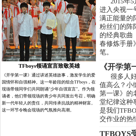
2015年5
进入央视一
满正能量的
粉丝们的阵阵
的经典歌曲
春修炼手册
笔。
《开学第
TFboys领诵宣言致敬英雄
《开学第一课》通过讲述英雄故事，激发学生的爱
很多人好奇
国情怀和自强精神。这一年龄段的组合TFboys，在
值高么？小
现场带领同学们共同朗诵“少年自强宣言”。作为领
第一课》的
诵者，他们带领现场的青少年共同发出号召，明确
堂纪律这种
新一代年轻人的责任，共同传承抗战的精神财富。
是我们TFB
这一环节令晚会现场的气氛推向高潮。
交作业的热
TFBOY