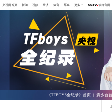
央视网首页
新闻
视频
经济
体育
军事
更多
节目官网
《TFBOYS全纪录》首页
|
青少台