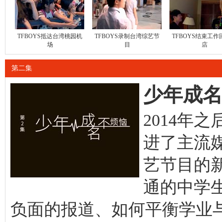
TFBOYS抵达台湾桃园机
TFBOYS录制台湾综艺节
TFBOYS结束工
场
目
店
第二集
少年成
2014年
进了主流
艺节目的
通的中学
负面的报道、如何平衡学业