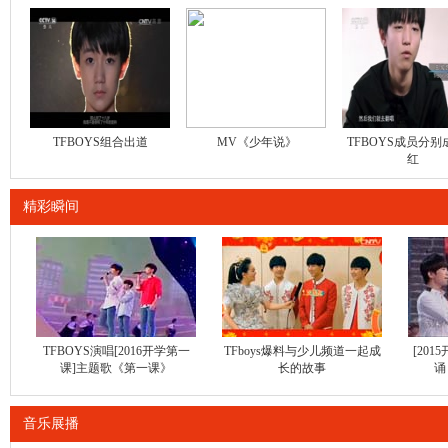
TFBOYS组合出道
MV《少年说》
TFBOYS成员分
红
精彩瞬间
TFBOYS演唱[2016开学第一
TFboys爆料与少儿频道一起成
[201
课]主题歌《第一课》
长的故事
诵
音乐展播