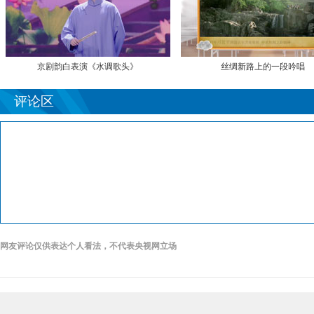
京剧韵白表演《水调歌头》
丝绸新路上的一段吟唱
评论区
网友评论仅供表达个人看法，不代表央视网立场
2017《开
看我少年榜
53指机器
2017《