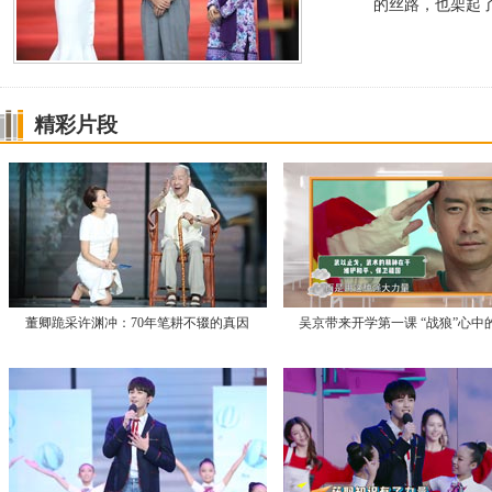
的丝路，也架起
精彩片段
董卿跪采许渊冲：70年笔耕不辍的真因
吴京带来开学第一课 “战狼”心中