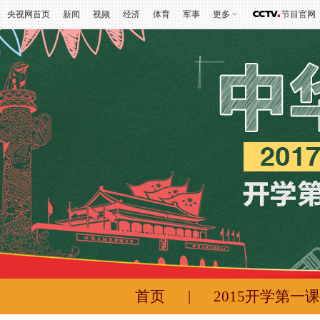
央视网首页
新闻
视频
经济
体育
军事
更多
节目官网
首页
|
2015开学第一课