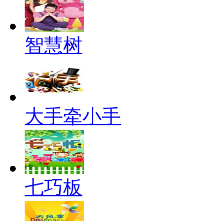
智慧树
大手牵小手
七巧板