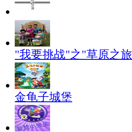
"我要挑战"之"草原之旅
金龟子城堡