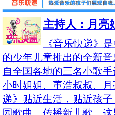
主持人：月亮
《音乐快递》是
的少年儿童推出的全新音
自全国各地的三名小歌手
小时姐姐、董浩叔叔、月
递》贴近生活，贴近孩子
园歌曲，传播新儿歌。这