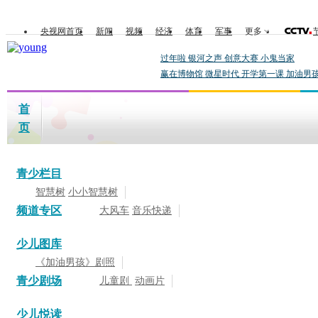
央视网首页
新闻
视频
经济
体育
军事
更多
过年啦
银河之声
创意大赛
小鬼当家
赢在博物馆
微星时代
开学第一课
加油男
首
页
青少栏目
智慧树
小小智慧树
频道专区
大风车
音乐快递
少儿图库
《加油男孩》剧照
青少剧场
儿童剧
动画片
少儿悦读