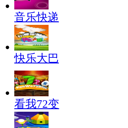
音乐快递
快乐大巴
看我72变