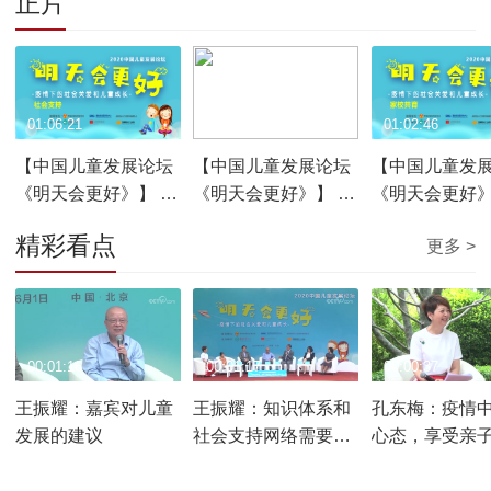
正片
01:06:21
01:12:30
01:02:46
【中国儿童发展论坛
【中国儿童发展论坛
【中国儿童发
《明天会更好》】 第
《明天会更好》】 第
《明天会更好》
二单元 社会支持
三单元 自我赋能
一单元 家校共
精彩看点
更多 >
00:01:16
00:01:17
00:00:37
王振耀：嘉宾对儿童
王振耀：知识体系和
孔东梅：疫情
发展的建议
社会支持网络需要发
心态，享受亲
展