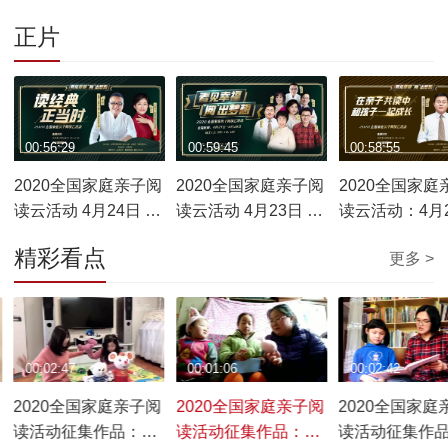
正片
00:56:29
00:59:45
00:58:55
2020全国家庭亲子阅
2020全国家庭亲子阅
2020全国家庭
读云活动 4月24日 王
读云活动 4月23日 王
读云活动：4月
宁 x 贺超 对话《读经
宁 x 蒙曼 对话《读书
王宁 x 王志庚 
精彩看点
更多 >
典正当时》
好 读好书》
《在亲子共读
子一起成长》
00:02:47
00:01:06
00:02:42
2020全国家庭亲子阅
2020全国家庭亲子阅
2020全国家庭
读活动征集作品：世
读活动征集作品：从
读活动征集作