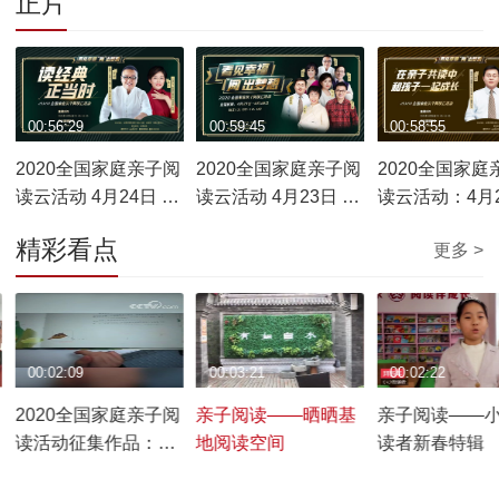
正片
00:56:29
00:59:45
00:58:55
2020全国家庭亲子阅
2020全国家庭亲子阅
2020全国家庭
读云活动 4月24日 王
读云活动 4月23日 王
读云活动：4月
宁 x 贺超 对话《读经
宁 x 蒙曼 对话《读书
王宁 x 王志庚 
精彩看点
更多 >
典正当时》
好 读好书》
《在亲子共读
子一起成长》
00:02:09
00:03:21
00:02:22
2020全国家庭亲子阅
亲子阅读——晒晒基
亲子阅读——
读活动征集作品：开
地阅读空间
读者新春特辑
心宅家为爱阅读