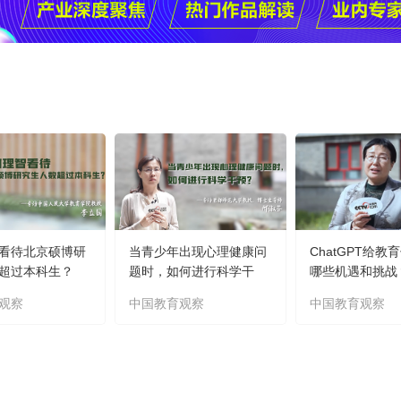
看待北京硕博研
当青少年出现心理健康问
ChatGPT给教
超过本科生？
题时，如何进行科学干
哪些机遇和挑战
预？
观察
中国教育观察
中国教育观察