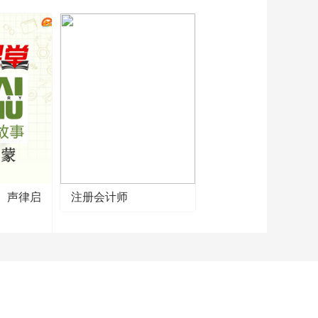
《如何保障孩子寒假
安全》 少儿守护人·直
播微课 第27期
00:59:06
】声律启
注册会计师