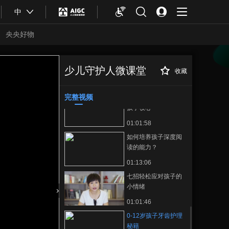
00:55:38
中
一口牙毁一张脸，牙
齿决定颜值
央央好物
00:54:26
让你的孩子远离流感
和感冒
少儿守护人微课堂
收藏
0-12岁孩子牙齿护
正在播放
00:55:29
理秘籍
完整视频
开学第一课，如何让
孩子收心
01:01:58
如何培养孩子深度阅
读的能力？
01:13:06
七招轻松应对孩子的
小情绪
合体育
亚冬会
01:01:46
0-12岁孩子牙齿护理
秘籍