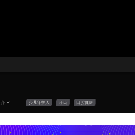
央博
非遗
文化
旅游
科普
健康
乐龄
阅读
云起
超级工厂
智敬中国
全民健康
颜选攻略
海洋
热播榜
总台企业白名单
简介
少儿守护人
牙齿
口腔健康