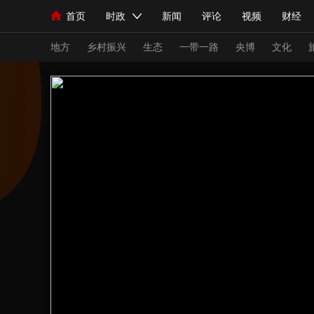
首页
时政
新闻
评论
视频
财经
人民领袖习近平
直播
海外频道
片库
iPanda
栏目大全
联播+
English
中国领导人
节目单
Монгол
听音
央视快评
微视频
习
地方
乡村振兴
生态
一带一路
央博
文化
总台春晚
网络春晚
共产党员网
秧纪录
新闻
国内
国际
评论
经济
军事
人民领袖习近平
联播+
热解读
天天学习
视频
小央视频
小央直播
直播中国
熊猫
现场
前线
比划
快看
蓝海中国
新兵
体育
直播
竞猜
2026年世界杯
2026
VIP会员
CCTV奥林匹克频道
生活体育大会