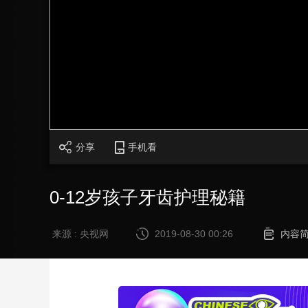
财经
教育
乡村振兴
生态环境
一带一路
大国智造
大国展会
大国保险
云顶对话
CCTV.节目官网
直播
节目单
栏目
片库
分享
手机看
0-12岁孩子牙齿护理秘籍
来源 : 央视网
2019-08-30 00:26
内容