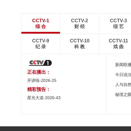
CCTV-1
CCTV-2
CCTV-3
综 合
财 经
综 艺
CCTV-9
CCTV-10
CCTV-11
纪 录
科 教
戏 曲
新闻联
正在播出：
今日说
开讲啦-2026-25
人与自
精彩预告：
秘境之
星光大道-2026-43