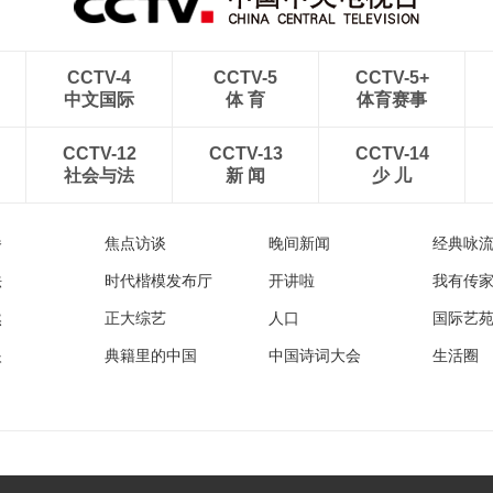
CCTV-4
CCTV-5
CCTV-5+
中文国际
体 育
体育赛事
CCTV-12
CCTV-13
CCTV-14
社会与法
新 闻
少 儿
播
焦点访谈
晚间新闻
经典咏
法
时代楷模发布厅
开讲啦
我有传
然
正大综艺
人口
国际艺
眼
典籍里的中国
中国诗词大会
生活圈