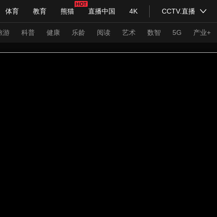
体育
教育
熊猫
直播中国
4K
CCTV.直播
式妙语
主持人
下载央视影音
热解读
天天学习
旅游
科普
健康
乐龄
阅读
艺术
数智
5G
产业+
纪录片网
国家大剧院
大型活动
科技
法治
文娱
人物
公益
图片
习式妙语
央视快评
央视网评
光华锐评
锋面
频道
VR/AR
4K专区
全景新闻
请入列
人生第一次
人生第二次
年冬奥会
CBA
NBA
中超
国足
国际足球
网球
综
体育江湖
文化体育
冰雪道路
足球道路