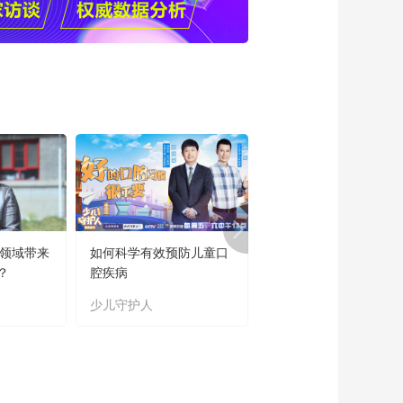
适的绘本》 少儿守护
人·直播微课 第24期
01:12:15
《少儿守护人直播微
课·刘勇赫》
20191213
00:57:12
《少儿守护人直播微
课·刘勇赫》
20191206
00:57:27
《一到冬季孩子就咳
嗽怎么办》少儿守护
人·直播微课 第21期
01:00:55
育领域带来
如何科学有效预防儿童口
“新时代好少年”主题教
毁掉孩子天赋的数学
？
腔疾病
读书活动成果展
启蒙误区
少儿守护人
主题教育
00:58:08
一小时弄明白为什么
你的孩子总是磨磨蹭
蹭
00:53:15