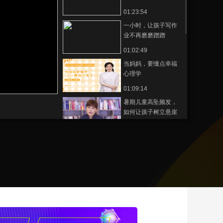
01:23:54
艺术
汽车
数智
5G
产业+
一小时，让孩子写作
时尚
天气
才艺
网展
央央好物
业不再磨磨蹭蹭
01:02:49
当妈妈，要懂点幸福
心理学
01:09:14
暑期儿童高坠频发，
如何让孩子树立悬崖
意识
01:07:09
《通过艺术教育增强
孩子认知能力》 少儿
守护人·直播微课 第26
00:55:59
期
《如何正确的陪伴孩
子阅读绘本》 少儿守
护人·直播微课 第25期
01:03:28
《教你为孩子挑选合