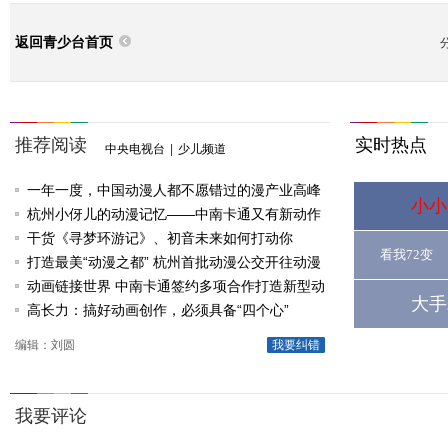
返回青少台首页
推荐阅读
实时热点
中央电视台
|
少儿频道
一年一度，中国动漫人都不愿错过的漫产业高峰
小小
论坛
杭州小伢儿的动漫记忆——中南卡通又有新动作
啦
干货《寻梦环游记》、初音未来如何打动你
看我72变
打造最美“动漫之都” 杭州首批动漫公交开往动漫
节
动画链接世界 中南卡通签约多项合作打造新型动
大手
漫产业
高长力：搞好动画创作，必须具备“四个心”
编辑：刘圆
我要纠错