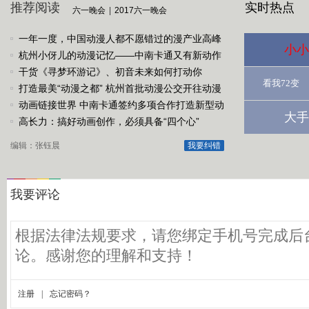
推荐阅读
实时热点
六一晚会
|
2017六一晚会
一年一度，中国动漫人都不愿错过的漫产业高峰
小小
论坛
杭州小伢儿的动漫记忆——中南卡通又有新动作
啦
干货《寻梦环游记》、初音未来如何打动你
看我72变
打造最美“动漫之都” 杭州首批动漫公交开往动漫
节
动画链接世界 中南卡通签约多项合作打造新型动
大手
漫产业
高长力：搞好动画创作，必须具备“四个心”
编辑：张钰晨
我要纠错