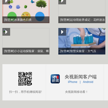
[智慧树]水果颜色归类
[智慧树]运动萌娃养成记：花样游泳
[智慧树]小小运动探险家：袋鼠、蝌
[智慧树]智慧实验室：大气压
蚪、青蛙
央视新闻客户端
iPhone
|
Android
扫一扫，用手机继续阅读!
央视新闻移动看！