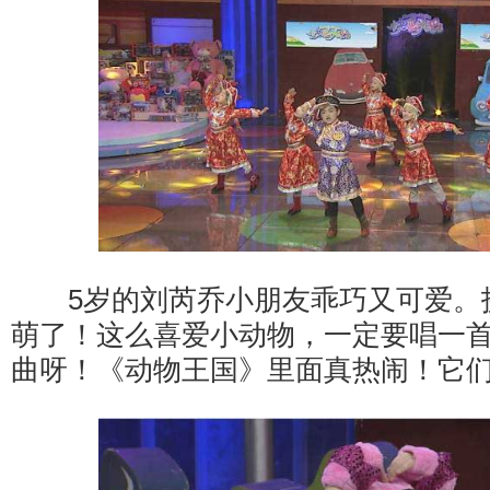
5岁的刘芮乔小朋友乖巧又可爱。
萌了！这么喜爱小动物，一定要唱一
曲呀！《动物王国》里面真热闹！它