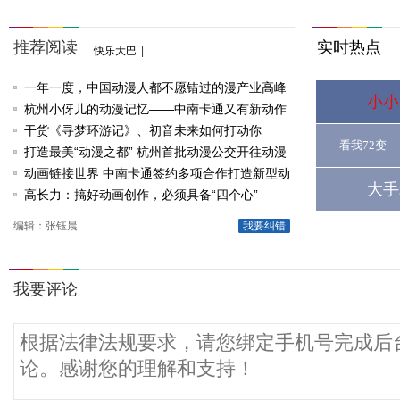
推荐阅读
实时热点
快乐大巴
|
一年一度，中国动漫人都不愿错过的漫产业高峰
小小
论坛
杭州小伢儿的动漫记忆——中南卡通又有新动作
啦
干货《寻梦环游记》、初音未来如何打动你
看我72变
打造最美“动漫之都” 杭州首批动漫公交开往动漫
节
动画链接世界 中南卡通签约多项合作打造新型动
大手
漫产业
高长力：搞好动画创作，必须具备“四个心”
编辑：张钰晨
我要纠错