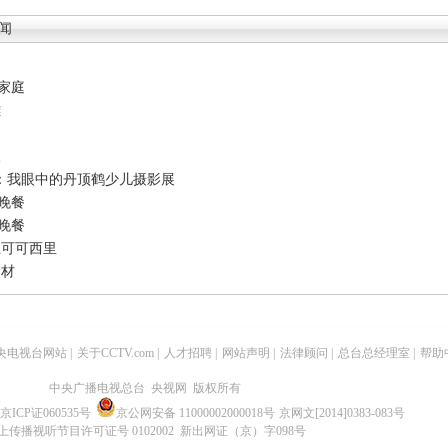
闻
家庭
雄
饭
区：我眼中的丹顶鹤少儿摄影展
晚餐
晚餐
上可可西里
食材
央电视台网站
|
关于CCTV.com
|
人才招聘
|
网站声明
|
法律顾问
|
总台总经理室
|
帮助
中央广播电视总台 央视网 版权所有
京ICP证060535号
京公网安备 11000002000018号
京网文[2014]0383-083号
上传播视听节目许可证号 0102002 新出网证（京）字098号