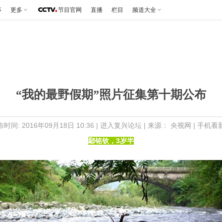
事
更多
节目官网
直播
栏目
频道大全
“我的最野假期”照片征集第十期公布
时间: 2016年09月18日 10:36 |
进入复兴论坛
| 来源： 央视网 |
手机看
鄢铭钦，3岁半