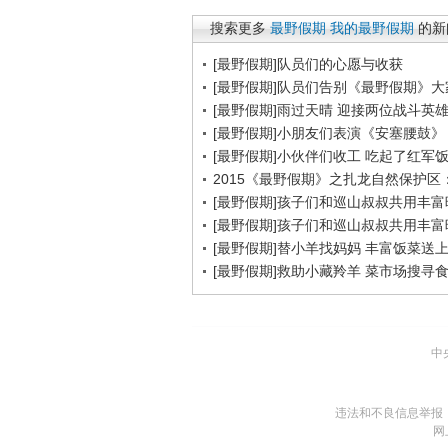
搜索更多
最野假期
我的最野假期
的新
[最野假期]队员们的心愿与收获
[最野假期]队员们告别《最野假期》大
[最野假期]雨过天晴 迎接两位战斗英
[最野假期]小朋友们表演《安塞腰鼓》
[最野假期]小伙伴们收工 吃起了红军
2015《最野假期》之扎龙自然保护
[最野假期]孩子们和巡山叔叔共用丰富
[最野假期]孩子们和巡山叔叔共用丰富
[最野假期]替小羊找妈妈 丰富饭菜送
[最野假期]救助小藏羚羊 菜市场搜寻
中
违法和不良信息举报
网