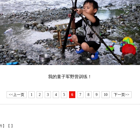
我的童子军野营训练！
<<上一页
1
2
3
4
5
6
7
8
9
10
下一页>>
件
】【
】