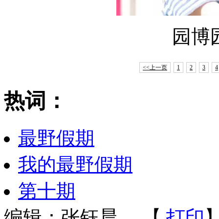
园博
<<上一页
1
2
3
4
热词：
最野假期
我的最野假期
第十期
编辑：张钰晨
【
打印