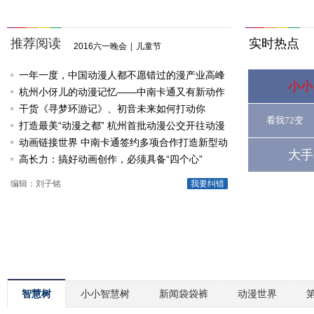
推荐阅读
实时热点
2016六一晚会
|
儿童节
一年一度，中国动漫人都不愿错过的漫产业高峰
小小
论坛
杭州小伢儿的动漫记忆——中南卡通又有新动作
啦
干货《寻梦环游记》、初音未来如何打动你
看我72变
打造最美“动漫之都” 杭州首批动漫公交开往动漫
节
动画链接世界 中南卡通签约多项合作打造新型动
大手
漫产业
高长力：搞好动画创作，必须具备“四个心”
编辑：刘子铭
我要纠错
智慧树
小小智慧树
新闻袋袋裤
动漫世界