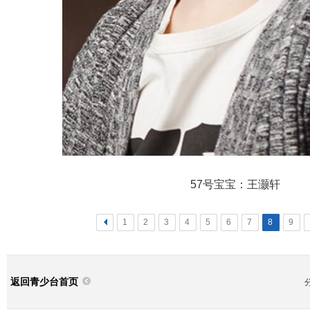
57号宝宝：王灏轩
<
1
2
3
4
5
6
7
8
9
返回青少台首页