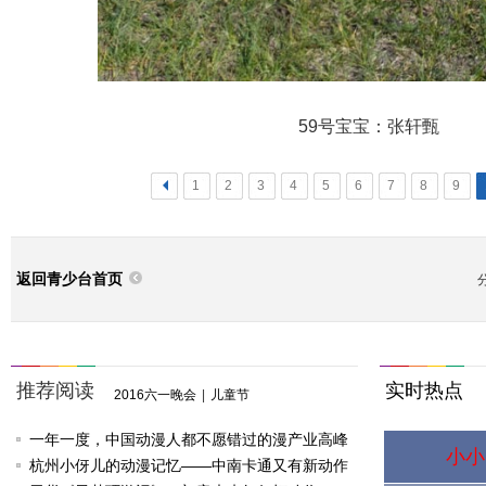
59号宝宝：张轩甄
<
1
2
3
4
5
6
7
8
9
返回青少台首页
推荐阅读
实时热点
2016六一晚会
|
儿童节
一年一度，中国动漫人都不愿错过的漫产业高峰
小小
论坛
杭州小伢儿的动漫记忆——中南卡通又有新动作