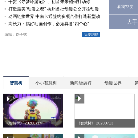
啦
干货《寻梦环游记》、初音未来如何打动你
看我72变
打造最美“动漫之都” 杭州首批动漫公交开往动漫
节
动画链接世界 中南卡通签约多项合作打造新型动
大手
漫产业
高长力：搞好动画创作，必须具备“四个心”
编辑：刘子铭
我要纠错
智慧树
小小智慧树
新闻袋袋裤
动漫世界
《智慧树》 20200714
《智慧树》 20200713