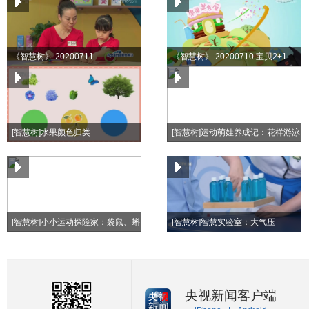
《智慧树》 20200711
《智慧树》 20200710 宝贝2+1
[智慧树]水果颜色归类
[智慧树]运动萌娃养成记：花样游泳
[智慧树]小小运动探险家：袋鼠、蝌
[智慧树]智慧实验室：大气压
蚪、青蛙
央视新闻客户端