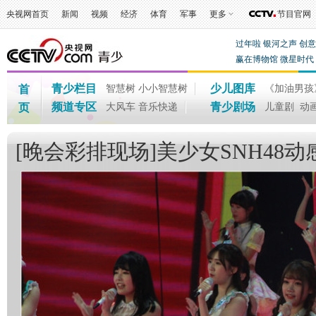
央视网首页
新闻
视频
经济
体育
军事
更多
节目官网
过年啦
银河之声
创
赢在博物馆
微星时代
青少栏目
少儿图库
首
智慧树
小小智慧树
《加油男孩
频道专区
青少剧场
页
大风车
音乐快递
儿童剧
动
[晚会彩排现场]美少女SNH48