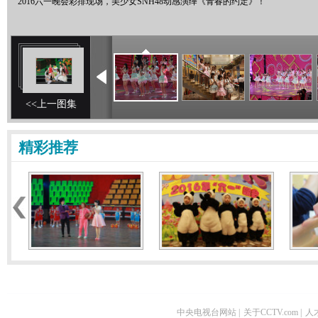
2016六一晚会彩排现场，美少女SNH48动感演绎《青春的约定》！
<<上一图集
精彩推荐
中央电视台网站
|
关于CCTV.com
|
人