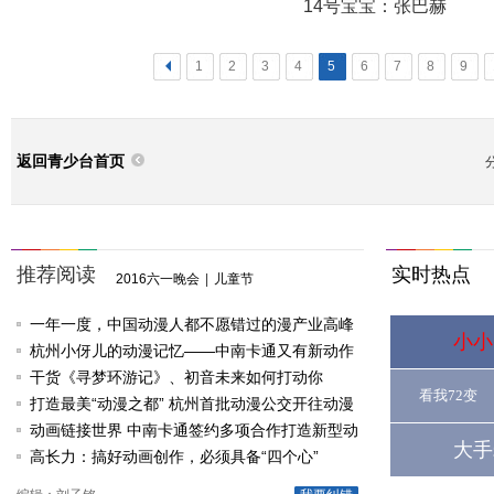
14号宝宝：张巴赫
<
1
2
3
4
5
6
7
8
9
返回青少台首页
推荐阅读
实时热点
2016六一晚会
|
儿童节
一年一度，中国动漫人都不愿错过的漫产业高峰
小小
论坛
杭州小伢儿的动漫记忆——中南卡通又有新动作
啦
干货《寻梦环游记》、初音未来如何打动你
看我72变
打造最美“动漫之都” 杭州首批动漫公交开往动漫
节
动画链接世界 中南卡通签约多项合作打造新型动
大手
漫产业
高长力：搞好动画创作，必须具备“四个心”