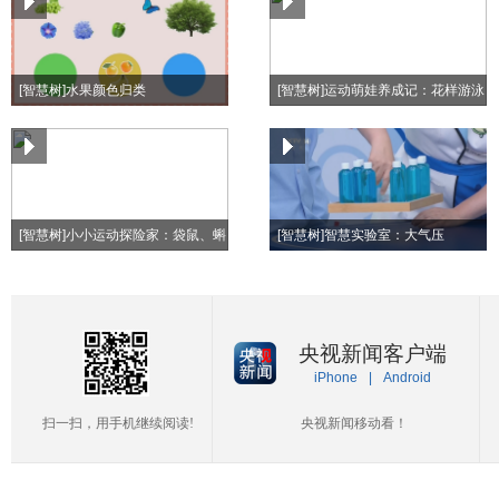
[智慧树]水果颜色归类
[智慧树]运动萌娃养成记：花样游泳
[智慧树]小小运动探险家：袋鼠、蝌
[智慧树]智慧实验室：大气压
蚪、青蛙
央视新闻客户端
iPhone
|
Android
扫一扫，用手机继续阅读!
央视新闻移动看！