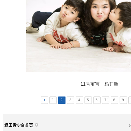
11号宝宝：杨开贻
<
1
2
3
4
5
6
7
8
9
返回青少台首页