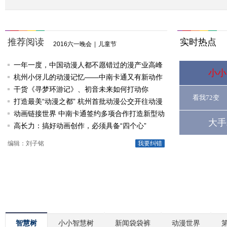
推荐阅读
实时热点
2016六一晚会
|
儿童节
一年一度，中国动漫人都不愿错过的漫产业高峰
小小
论坛
杭州小伢儿的动漫记忆——中南卡通又有新动作
啦
干货《寻梦环游记》、初音未来如何打动你
看我72变
打造最美“动漫之都” 杭州首批动漫公交开往动漫
节
动画链接世界 中南卡通签约多项合作打造新型动
大手
漫产业
高长力：搞好动画创作，必须具备“四个心”
编辑：刘子铭
我要纠错
智慧树
小小智慧树
新闻袋袋裤
动漫世界