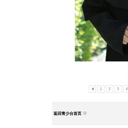
<
1
2
3
4
返回青少台首页