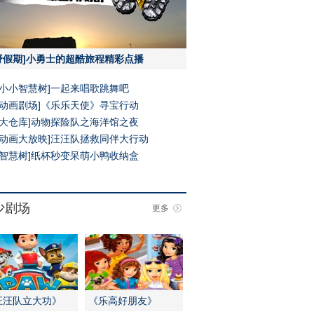
野假期]小勇士的超酷旅程精彩点播
[小小智慧树]一起来唱歌跳舞吧
[动画剧场]《乐乐天使》寻宝行动
[大仓库]动物探险队之海洋馆之夜
[动画大放映]汪汪队拯救同伴大行动
[智慧树]纸杯秒变呆萌小鸭收纳盒
少剧场
更多
汪汪队立大功》
《乐高好朋友》