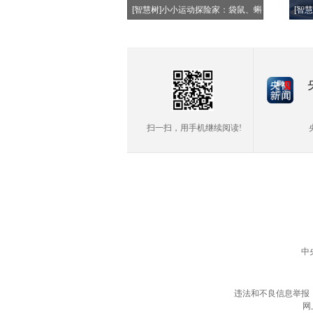
[智慧树]小小运动探险家：袋鼠、蝌
[智
蚪、青蛙
扫一扫，用手机继续阅读!
中
违法和不良信息举报
网