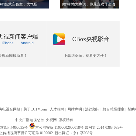
慧树]智慧实验室：大气压
[智慧树]大声说：你最喜欢什么动
物？
央视新闻客户端
CBox央视影音
iPhone
|
Android
央视新闻移动看！
下载到桌面，观看更方便！
央电视台网站
|
关于CCTV.com
|
人才招聘
|
网站声明
|
法律顾问
|
总台总经理室
|
帮助
中央广播电视总台 央视网 版权所有
京ICP证060535号
京公网安备 11000002000018号
京网文[2014]0383-083号
上传播视听节目许可证号 0102002 新出网证（京）字098号