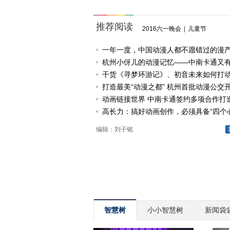
推荐阅读
2016六一晚会
|
儿童节
一年一度，中国动漫人都不愿错过的漫
论坛
杭州小伢儿的动漫记忆——中南卡通又
啦
干货《寻梦环游记》、初音未来如何打
打造最美“动漫之都” 杭州首批动漫公交
节
动画链接世界 中南卡通签约多项合作打
漫产业
高长力：搞好动画创作，必须具备“四个心
编辑：刘子铭
智慧树
小小智慧树
新闻袋