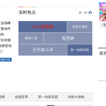
实时热点
换一批
产业高峰
《
小小智慧树
金龟子城堡
有新动作
动你
智慧树
看我72变
开往动漫
造新型动
大手牵小手
第一动画乐园
”
最
我要纠错
袋裤
动漫世界
第一动画乐园
动画大放映