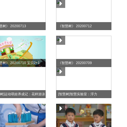
树》 20200713
《智慧树》 20200712
树》 20200710 宝贝2+1
《智慧树》 20200709
慧树]运动萌娃养成记：花样游泳
[智慧树]智慧实验室：浮力