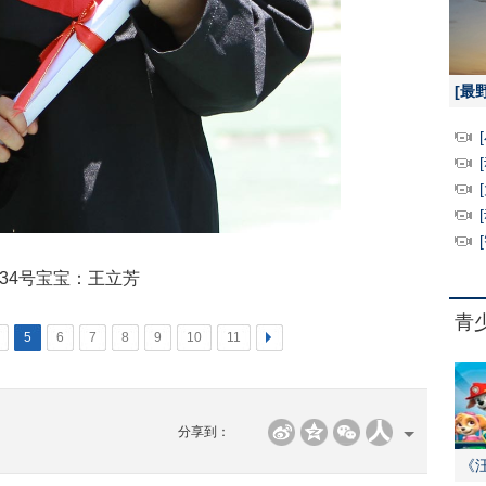
[最
34号宝宝：王立芳
青
5
6
7
8
9
10
11
>
分享到：
《