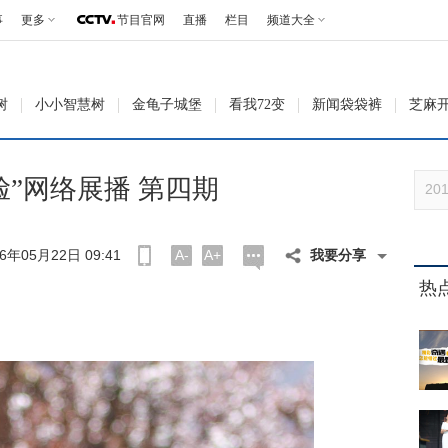
事
更多
节目官网
直播
栏目
频道大全
树
小小智慧树
金龟子城堡
看我72变
新闻袋袋裤
芝麻
脸”网络展播 第四期
年05月22日 09:41
A-
A+
我要分享
热