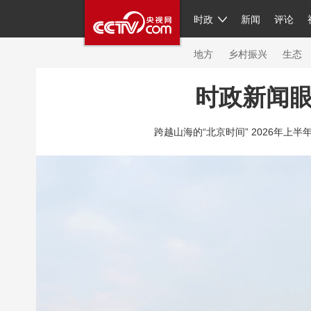
时政
新闻
评论
人民领袖习近平
直播
繁体
片库
海外频道
栏目大全
联播+
iPand
地方
乡村振兴
生态
时政新闻
总台春晚
网络春晚
共产党员网
秧纪
跨越山海的“北京时间” 2026年上半
新闻
国内
国际
评论
经济
军事
人民领袖习近平
联播+
热解读
天天学
视频
小央视频
小央直播
直播中国
现场
前线
比划
快看
蓝海中国
体育
直播
竞猜
2026年世界杯
20
VIP会员
CCTV奥林匹克频道
生活体育大