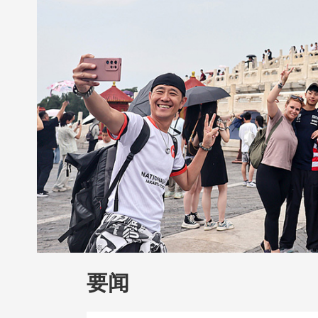
财经
教育
乡村振兴
生态环境
一带
大国智造
大国展会
大国保险
云顶对
CCTV.节目官网
直播
节目单
栏目
要闻