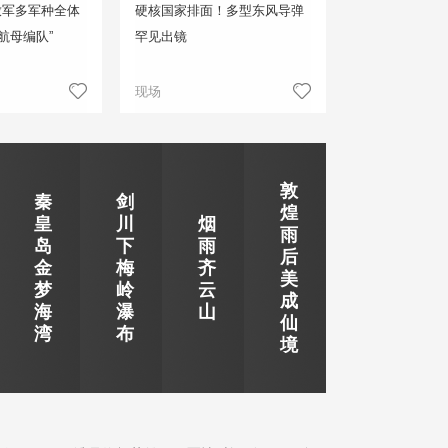
放军多军种全体
硬核国家排面！多型东风导弹
航母编队”
罕见出镜
现场
敦
秦
剑
煌
皇
川
烟
雨
岛
下
雨
后
金
梅
齐
美
梦
岭
云
成
海
瀑
山
仙
湾
布
境