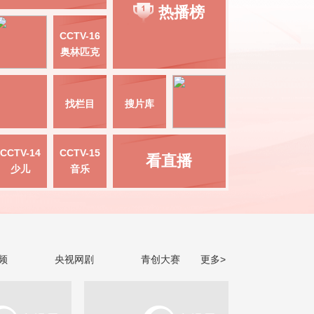
热播榜
CCTV-16
奥林匹克
找栏目
搜片库
CCTV-14
CCTV-15
看直播
少儿
音乐
频
央视网剧
青创大赛
更多>