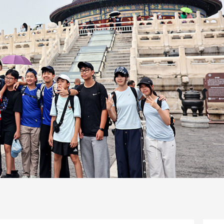
一路
央博
非遗
文化
旅游
科普
健康
乐龄
阅读
话
云起
超级工厂
智敬中国
全民健康
颜选攻略
海洋
片库
热播榜
总台企业白名单