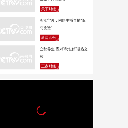
天下财经
浙江宁波：网络主播直播“荒
岛改造”
新闻30分
立秋养生 应对“秋包伏”湿热交
替
正点财经