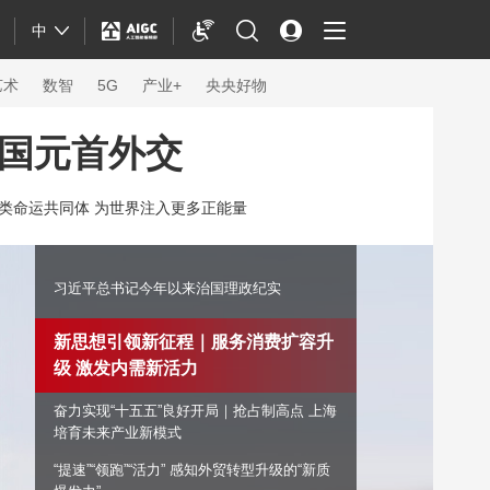
中
艺术
数智
5G
产业+
央央好物
国元首外交
类命运共同体 为世界注入更多正能量
习近平总书记今年以来治国理政纪实
新思想引领新征程｜服务消费扩容升级 激发
内需新活力
奋力实现“十五五”良好开局｜抢占制
高点 上海培育未来产业新模式
体育
“提速”“领跑”“活力” 感知外贸转型升级的“新质