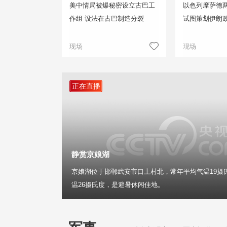
美中情局被爆秘密设立古巴工
以色列摩萨德两
作组 设法在古巴制造分裂
试图策划伊朗
现场
现场
正在直播
静赏京娘湖
京娘湖位于邯郸武安市口上村北，常年平均气温19摄
温26摄氏度，是避暑休闲佳地。