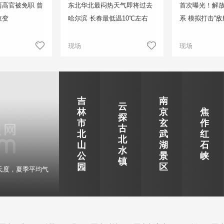
高官被免职 曾
东北华北最闷热天气即将过去
首次曝光！解
政变
哈尔滨 长春最低温10℃左右
系 模拟打击“敌
现场
现场
吉
南
云
林
京
焦
探
市
玄
作
古
北
武
红
北
山
湖
石
水
公
景
峡
镇
园
区
氏度，夏季平均气