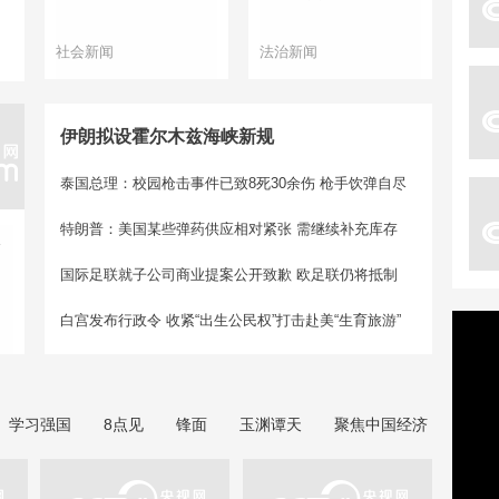
社会新闻
法治新闻
伊朗拟设霍尔木兹海峡新规
泰国总理：校园枪击事件已致8死30余伤 枪手饮弹自尽
特朗普：美国某些弹药供应相对紧张 需继续补充库存
反
国际足联就子公司商业提案公开致歉 欧足联仍将抵制
白宫发布行政令 收紧“出生公民权”打击赴美“生育旅游”
学习强国
8点见
锋面
玉渊谭天
聚焦中国经济