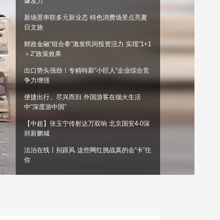
爆发力”
艺术
汽车
数智
5G
产业+
新场景串联多元新业态 特色消费场景点亮夏
日文旅
时尚
天气
才艺
网展
央央好物
财政金融“组合拳”激发民间投资活力 实现“1+1
＞2”政策效果
出口势头强劲！专精特新“小巨人”企业综合竞
争力增强
便捷出行、尽兴而归 外国游客在烟火生活
中“深度游中国”
【中超】张玉宁传射达万双响 北京国安4-0深
圳新鹏城
法治在线丨别跟风 这些网红挑战真的会“卡”住
你