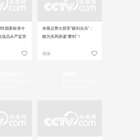
制性国家标准今
央视点赞火箭军“砺剑尖兵”：
化妆品从严监管
她为东风快递“磨剑”！
现场
被定义的TA
龙咚锵
对谈和纪实展现
和记者一起感受令人
的中国人
着迷的新闻时刻