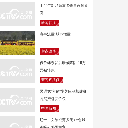
上半年新能源重卡销量再创新
高
新闻联播
赛事流量 城市增量
焦点访谈
低价球票背后暗藏陷阱 19万
元被转账
新闻直播间
民进党“大佬”拖欠巨款却健身
高消费引发争议
中国新闻
辽宁：文旅资源多元 特色城
市吸引外国游客